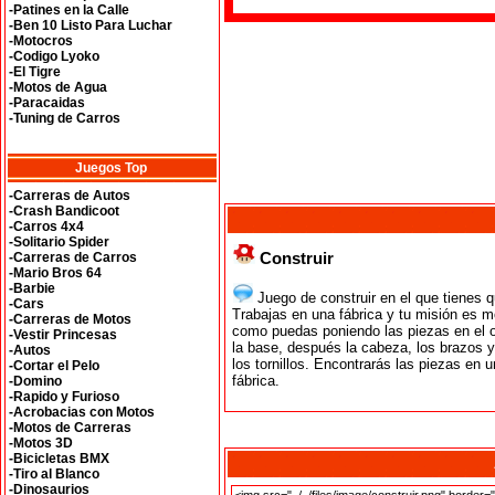
-Patines en la Calle
-Ben 10 Listo Para Luchar
-Motocros
-Codigo Lyoko
-El Tigre
-Motos de Agua
-Paracaidas
-Tuning de Carros
Juegos Top
-Carreras de Autos
-Crash Bandicoot
-Carros 4x4
-Solitario Spider
Construir
-Carreras de Carros
-Mario Bros 64
-Barbie
Juego de construir en el que tienes q
-Cars
Trabajas en una fábrica y tu misión es m
-Carreras de Motos
como puedas poniendo las piezas en el o
-Vestir Princesas
la base, después la cabeza, los brazos y
-Autos
los tornillos. Encontrarás las piezas en un
-Cortar el Pelo
fábrica.
-Domino
-Rapido y Furioso
-Acrobacias con Motos
-Motos de Carreras
-Motos 3D
-Bicicletas BMX
-Tiro al Blanco
-Dinosaurios