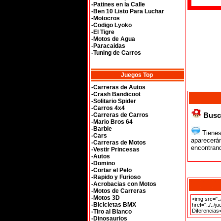
-Patines en la Calle
-Ben 10 Listo Para Luchar
-Motocros
-Codigo Lyoko
-El Tigre
-Motos de Agua
-Paracaidas
-Tuning de Carros
Juegos Top
-Carreras de Autos
-Crash Bandicoot
-Solitario Spider
-Carros 4x4
Busca
-Carreras de Carros
-Mario Bros 64
-Barbie
Tienes 
-Cars
aparecerán
-Carreras de Motos
encontrand
-Vestir Princesas
-Autos
-Domino
-Cortar el Pelo
-Rapido y Furioso
-Acrobacias con Motos
-Motos de Carreras
-Motos 3D
-Bicicletas BMX
-Tiro al Blanco
-Dinosaurios