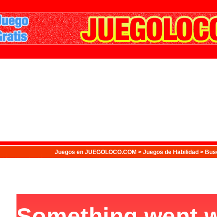
Juegos
en JUEGOLOCO.COM >
Juegos de Habilidad
> Busc