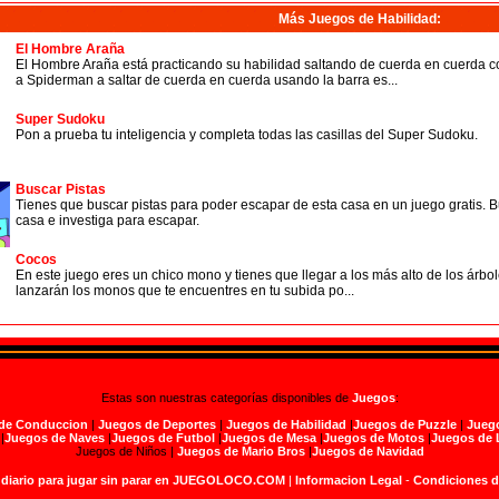
Más Juegos de Habilidad
:
El Hombre Araña
El Hombre Araña está practicando su habilidad saltando de cuerda en cuerda 
a Spiderman a saltar de cuerda en cuerda usando la barra es...
Super Sudoku
Pon a prueba tu inteligencia y completa todas las casillas del Super Sudoku.
Buscar Pistas
Tienes que buscar pistas para poder escapar de esta casa en un juego gratis. B
casa e investiga para escapar.
Cocos
En este juego eres un chico mono y tienes que llegar a los más alto de los árbo
lanzarán los monos que te encuentres en tu subida po...
Estas son nuestras categorías disponibles de
Juegos
:
de Conduccion
|
Juegos de Deportes
|
Juegos de Habilidad
|
Juegos de Puzzle
|
Juego
|
Juegos de Naves
|
Juegos de Futbol
|
Juegos de Mesa
|
Juegos de Motos
|
Juegos de 
Juegos de Niños |
Juegos de Mario Bros
|
Juegos de Navidad
 diario para jugar sin parar en JUEGOLOCO.COM
|
Informacion Legal
-
Condiciones 