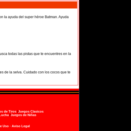
con la ayuda del super héroe Batman. Ayuda
usca todas las pistas que te encuentres en la
les de la selva. Cuidado con los cocos que te
s de Tiros
|
Juegos Clasicos
Lucha
|
Juegos de Niñas
de Uso
-
Aviso Legal