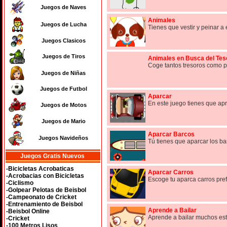
Juegos de Naves
Animales
Juegos de Lucha
Tienes que vestir y peinar a
Juegos Clasicos
Juegos de Tiros
Animales en Busca del Tes
Coge tantos tresoros como pu
Juegos de Niñas
Juegos de Futbol
Aparcar
En este juego tienes que apr
Juegos de Motos
Juegos de Mario
Aparcar Barcos
Juegos Navideños
Tú tienes que aparcar los ba
Juegos Gratis Nuevos
-Bicicletas Acrobaticas
Aparcar Carros
-Acrobacias con Bicicletas
Escoge tu aparca carros pref
-Ciclismo
-Golpear Pelotas de Beisbol
-Campeonato de Cricket
-Entrenamiento de Beisbol
Aprende a Bailar
-Beisbol Online
Aprende a bailar muchos esti
-Cricket
-100 Metros Lisos