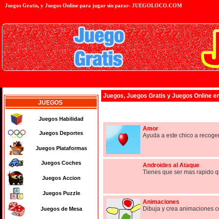
Juegos
Gratis, y Juegos Online para jugar sin parar- JUEGOLOCO.COM
Juegos
,
Juegos Gratis
y
Juegos Online
e
JUEGOS
Juegos Habilidad
Amor
Juegos Deportes
Ayuda a este chico a recoge
Juegos Plataformas
Juegos Coches
Androides al Ataque
Tienes que ser mas rapido qu
Juegos Accion
Juegos Puzzle
Animaciones
Dibuja y crea animaciones co
Juegos de Mesa