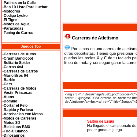
-Patines en la Calle
-Ben 10 Listo Para Luchar
-Motocros
-Codigo Lyoko
-El Tigre
-Motos de Agua
-Paracaidas
-Tuning de Carros
Carreras de Atletismo
Juegos Top
Participas en una carrera de atletismo
otros deportistas. Tienes que presionar 
-Carreras de Autos
puedas las teclas X y C de tu teclado para
-Crash Bandicoot
línea de meta y conseguir ganar la carrer
-Solitario Spider
-Carros 4x4
-Carreras de Carros
-Mario Bros 64
-Barbie
-Cars
-Carreras de Motos
-Vestir Princesas
-Autos
-Domino
-Cortar el Pelo
-Rapido y Furioso
-Acrobacias con Motos
-Motos de Carreras
Saltos de Esqui
-Motos 3D
Ha llegado el campeonato de s
-Bicicletas BMX
poder ganar el juego.
-Tiro al Blanco
-Dinosaurios