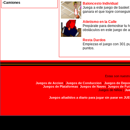
-Camiones
Baloncesto Individual
Juega a este juego de basket 
ganara el que logre conseguir
Atletismo en la Calle
Prepárate para demostrar tu ha
obstáculos en este juego de a
Resta Dardos
Empiezas el juego con 301 pun
puntos.
Estas son nuestr
Juegos de Accion
|
Juegos de Conduccion
|
Juegos de Depor
Juegos de Plataformas
|
Juegos de Naves
|
Juegos de Fut
Juegos de Niños |
Jue
Juegos añadidos a diario para jugar sin parar en