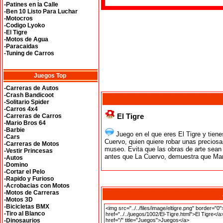
-Patines en la Calle
-Ben 10 Listo Para Luchar
-Motocros
-Codigo Lyoko
-El Tigre
-Motos de Agua
-Paracaidas
-Tuning de Carros
Juegos Top
-Carreras de Autos
-Crash Bandicoot
-Solitario Spider
-Carros 4x4
El Tigre
-Carreras de Carros
-Mario Bros 64
-Barbie
Juego en el que eres El Tigre y tiene
-Cars
Cuervo, quien quiere robar unas preciosa
-Carreras de Motos
museo. Evita que las obras de arte sean 
-Vestir Princesas
antes que La Cuervo, demuestra que Man
-Autos
-Domino
-Cortar el Pelo
-Rapido y Furioso
-Acrobacias con Motos
-Motos de Carreras
-Motos 3D
-Bicicletas BMX
-Tiro al Blanco
-Dinosaurios