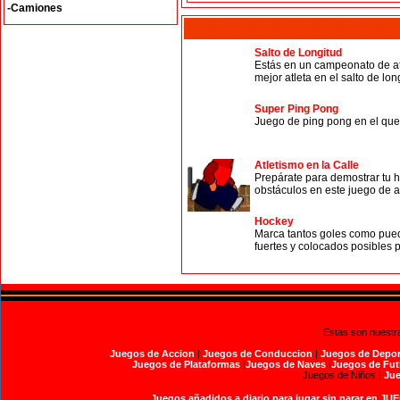
-Camiones
Salto de Longitud
Estás en un campeonato de atl
mejor atleta en el salto de lon
Super Ping Pong
Juego de ping pong en el que
Atletismo en la Calle
Prepárate para demostrar tu ha
obstáculos en este juego de a
Hockey
Marca tantos goles como pueda
fuertes y colocados posibles p
Estas son nuestr
Juegos de Accion
|
Juegos de Conduccion
|
Juegos de Depor
Juegos de Plataformas
|
Juegos de Naves
|
Juegos de Fut
Juegos de Niños |
Jue
Juegos añadidos a diario para jugar sin parar en