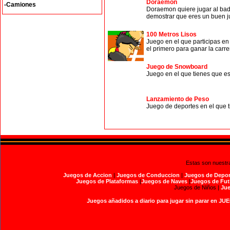
Doraemon
-Camiones
Doraemon quiere jugar al bad
demostrar que eres un buen ju
100 Metros Lisos
Juego en el que participas en
el primero para ganar la carre
Juego de Snowboard
Juego en el que tienes que es
Lanzamiento de Peso
Juego de deportes en el que t
Estas son nuestr
Juegos de Accion
|
Juegos de Conduccion
|
Juegos de Depor
Juegos de Plataformas
|
Juegos de Naves
|
Juegos de Fut
Juegos de Niños |
Jue
Juegos añadidos a diario para jugar sin parar en