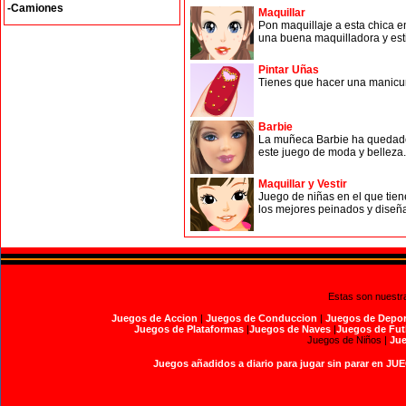
-Camiones
Maquillar
Pon maquillaje a esta chica e
una buena maquilladora y estil
Pintar Uñas
Tienes que hacer una manicura
Barbie
La muñeca Barbie ha quedado c
este juego de moda y belleza.
Maquillar y Vestir
Juego de niñas en el que tien
los mejores peinados y diseña
Estas son nuestr
Juegos de Accion
|
Juegos de Conduccion
|
Juegos de Depor
Juegos de Plataformas
|
Juegos de Naves
|
Juegos de Fut
Juegos de Niños |
Jue
Juegos añadidos a diario para jugar sin parar en