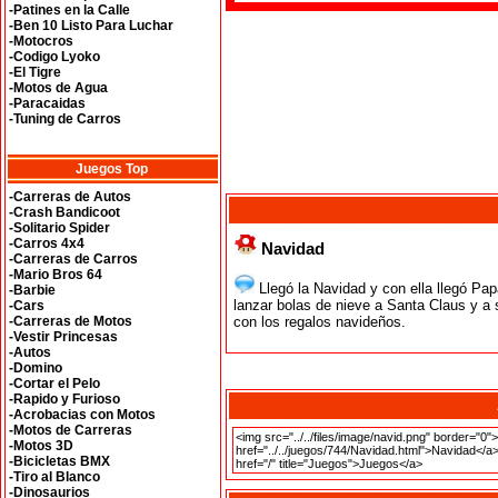
-Patines en la Calle
-Ben 10 Listo Para Luchar
-Motocros
-Codigo Lyoko
-El Tigre
-Motos de Agua
-Paracaidas
-Tuning de Carros
Juegos Top
-Carreras de Autos
-Crash Bandicoot
-Solitario Spider
-Carros 4x4
Navidad
-Carreras de Carros
-Mario Bros 64
Llegó la Navidad y con ella llegó Pa
-Barbie
lanzar bolas de nieve a Santa Claus y a
-Cars
-Carreras de Motos
con los regalos navideños.
-Vestir Princesas
-Autos
-Domino
-Cortar el Pelo
-Rapido y Furioso
-Acrobacias con Motos
-Motos de Carreras
-Motos 3D
-Bicicletas BMX
-Tiro al Blanco
-Dinosaurios