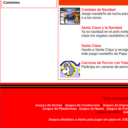
-Camiones
Combate de Navidad
Juego navideño de lucha para
o a los renos.
Santa Claus y la Navidad
Ya es navidad en el polo nort
robar los regalos navideños d
Santa Claus
Ayuda a Santa Claus a recoger
este juego navideño de Papa 
Carreras de Perros con Trin
Participa en carreras de perr
Estas son nuestr
Juegos de Accion
|
Juegos de Conduccion
|
Juegos de Depor
Juegos de Plataformas
|
Juegos de Naves
|
Juegos de Fut
Juegos de Niños |
Jue
Juegos añadidos a diario para jugar sin parar en