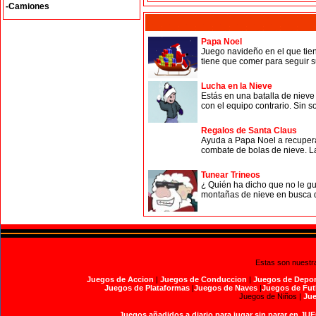
-Camiones
Papa Noel
Juego navideño en el que tie
tiene que comer para seguir su
Lucha en la Nieve
Estás en una batalla de nieve
con el equipo contrario. Sin sol
Regalos de Santa Claus
Ayuda a Papa Noel a recupera
combate de bolas de nieve. La
Tunear Trineos
¿ Quién ha dicho que no le gu
montañas de nieve en busca de
Estas son nuestr
Juegos de Accion
|
Juegos de Conduccion
|
Juegos de Depor
Juegos de Plataformas
|
Juegos de Naves
|
Juegos de Fut
Juegos de Niños |
Jue
Juegos añadidos a diario para jugar sin parar en