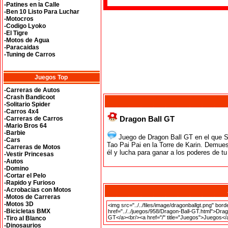
-Patines en la Calle
-Ben 10 Listo Para Luchar
-Motocros
-Codigo Lyoko
-El Tigre
-Motos de Agua
-Paracaidas
-Tuning de Carros
Juegos Top
-Carreras de Autos
-Crash Bandicoot
-Solitario Spider
-Carros 4x4
Dragon Ball GT
-Carreras de Carros
-Mario Bros 64
-Barbie
Juego de Dragon Ball GT en el que S
-Cars
Tao Pai Pai en la Torre de Karin. Demue
-Carreras de Motos
él y lucha para ganar a los poderes de t
-Vestir Princesas
-Autos
-Domino
-Cortar el Pelo
-Rapido y Furioso
-Acrobacias con Motos
-Motos de Carreras
-Motos 3D
-Bicicletas BMX
-Tiro al Blanco
-Dinosaurios