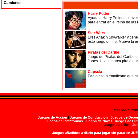
-Camiones
Harry Potter
Ayuda a Harry Potter a conver
para entrar en el reino de las 
Star Wars
Eres Anakin Skywalker y tiene
este juego online. Mueve tu e
Piratas del Caribe
Juego de Piratas del Caribe e
Jones. Usa tu barco pirata par
Capsula
Pablo es un emoticono que ne
Estas son nuestr
Juegos de Accion
|
Juegos de Conduccion
|
Juegos de Depor
Juegos de Plataformas
|
Juegos de Naves
|
Juegos de Fut
Juegos de Niños |
Jue
Juegos añadidos a diario para jugar sin parar en