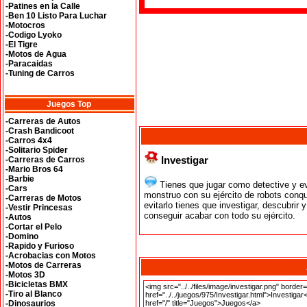
-Patines en la Calle
-Ben 10 Listo Para Luchar
-Motocros
-Codigo Lyoko
-El Tigre
-Motos de Agua
-Paracaidas
-Tuning de Carros
Juegos Top
-Carreras de Autos
-Crash Bandicoot
-Carros 4x4
-Solitario Spider
Investigar
-Carreras de Carros
-Mario Bros 64
-Barbie
Tienes que jugar como detective y e
-Cars
monstruo con su ejército de robots conqu
-Carreras de Motos
evitarlo tienes que investigar, descubrir 
-Vestir Princesas
conseguir acabar con todo su ejército.
-Autos
-Cortar el Pelo
-Domino
-Rapido y Furioso
-Acrobacias con Motos
-Motos de Carreras
-Motos 3D
-Bicicletas BMX
-Tiro al Blanco
-Dinosaurios