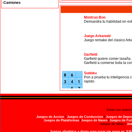
-Camiones
Montruo Boo
Demuestra tu habilidad en est
Juego Arkanoid
Juego remake del clasico Arka
Garfield
Garfield quiere comer lasaña.
Garfield a comerse toda la com
Sudoku
Pon a prueba tu inteligencia 
rapido.
Estas son nuestr
Juegos de Accion
|
Juegos de Conduccion
|
Juegos de Depor
Juegos de Plataformas
|
Juegos de Naves
|
Juegos de Fut
Juegos de Niños |
Jue
Juegos añadidos a diario para jugar sin parar en