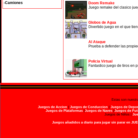
-Camiones
Doom Remake
Juego remake del clasico jueg
Globos de Agua
Divertido juego en el que tie
Al Ataque
Prueba a defender las propie
Policia Virtual
Fantastico juego de tiros en 
Estas son nuestr
Juegos de Accion
|
Juegos de Conduccion
|
Juegos de Depor
Juegos de Plataformas
|
Juegos de Naves
|
Juegos de Fut
Juegos de Niños |
Jue
Juegos añadidos a diario para jugar sin parar en