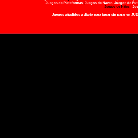
Juegos de Plataformas
|
Juegos de Naves
|
Juegos de Fut
Juegos de Niños |
Jue
Juegos añadidos a diario para jugar sin parar en