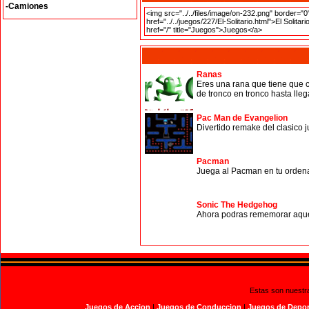
-Camiones
Ranas
Eres una rana que tiene que 
de tronco en tronco hasta llega
Pac Man de Evangelion
Divertido remake del clasico
Pacman
Juega al Pacman en tu ordena
Sonic The Hedgehog
Ahora podras rememorar aquell
Estas son nuestr
Juegos de Accion
|
Juegos de Conduccion
|
Juegos de Depor