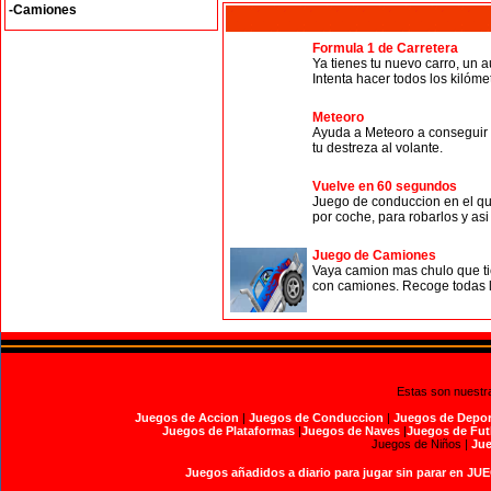
-Camiones
Formula 1 de Carretera
Ya tienes tu nuevo carro, un 
Intenta hacer todos los kilóme
Meteoro
Ayuda a Meteoro a conseguir e
tu destreza al volante.
Vuelve en 60 segundos
Juego de conduccion en el que
por coche, para robarlos y asi
Juego de Camiones
Vaya camion mas chulo que tien
con camiones. Recoge todas la
Estas son nuestr
Juegos de Accion
|
Juegos de Conduccion
|
Juegos de Depor
Juegos de Plataformas
|
Juegos de Naves
|
Juegos de Fut
Juegos de Niños |
Jue
Juegos añadidos a diario para jugar sin parar en