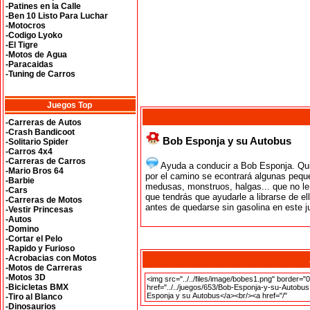
-Patines en la Calle
-Ben 10 Listo Para Luchar
-Motocros
-Codigo Lyoko
-El Tigre
-Motos de Agua
-Paracaidas
-Tuning de Carros
Juegos Top
-Carreras de Autos
-Crash Bandicoot
Bob Esponja y su Autobus
-Solitario Spider
-Carros 4x4
-Carreras de Carros
Ayuda a conducir a Bob Esponja. Qui
-Mario Bros 64
por el camino se econtrará algunas pequ
-Barbie
medusas, monstruos, halgas... que no le 
-Cars
que tendrás que ayudarle a librarse de el
-Carreras de Motos
antes de quedarse sin gasolina en este 
-Vestir Princesas
-Autos
-Domino
-Cortar el Pelo
-Rapido y Furioso
-Acrobacias con Motos
-Motos de Carreras
-Motos 3D
-Bicicletas BMX
-Tiro al Blanco
-Dinosaurios