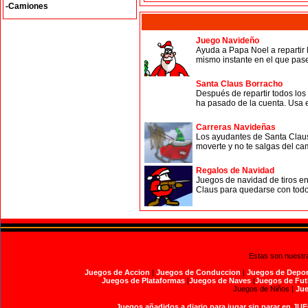
-Camiones
Juego Navideño
Ayuda a Papa Noel a repartir 
mismo instante en el que pas
Santa Claus Borracho
Después de repartir todos los
ha pasado de la cuenta. Usa el
Carreras Navideñas
Los ayudantes de Santa Claus
moverte y no te salgas del ca
Regalos de Navidad
Juegos de navidad de tiros e
Claus para quedarse con todos
Estas son nuestr
Juegos de Accion
|
Juegos de Conduccion
|
Juegos de Depor
Juegos de Plataformas
|
Juegos de Naves
|
Juegos de Fut
Juegos de Niños |
Jue
Juegos añadidos a diario para jugar sin parar en